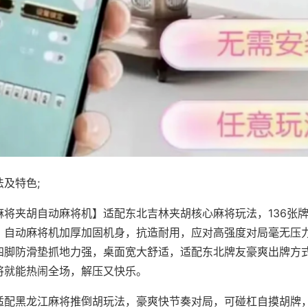
及特色;
麻将夹胡自动麻将机】适配东北吉林夹胡核心麻将玩法，136张
，自动麻将机加厚加固机身，抗造耐用，应对高强度对局毫无压
四脚防滑垫抓地力强，桌面宽大舒适，适配东北牌友豪爽出牌方
将就能热闹全场，解压又快乐。
适配黑龙江麻将推倒胡玩法，豪爽快节奏对局，可碰杠自摸胡牌