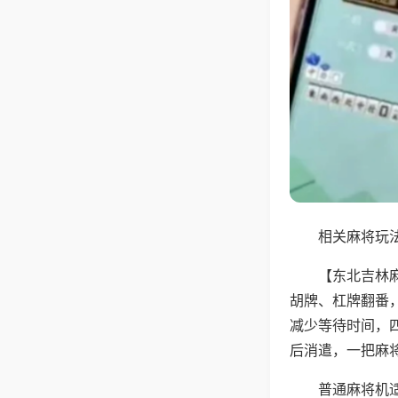
相关麻将玩法
【东北吉林
胡牌、杠牌翻番
减少等待时间，
后消遣，一把麻
普通麻将机