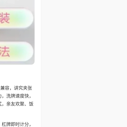
牌兼容，讲究夹张
力，洗牌速度快，
式，亲友欢聚、饭
，杠牌即时计分，