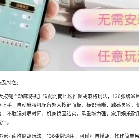
及特色;
·大按键自动麻将机】适配河南地区推倒胡麻将玩法，136张牌通
易上手，自动麻将机配备超大按键面板，标识清晰，触感灵敏，
音，不耽误对局时间，机身稳固结实，承重能力强，家用娱乐耐
玩伴。
支持河南推倒胡玩法，136张牌通用，可碰杠自摸胡，操作简单