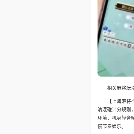
相关麻将玩法
【上海麻将
清混碰计分规则
环境，机身轻奢
慢节奏娱乐。