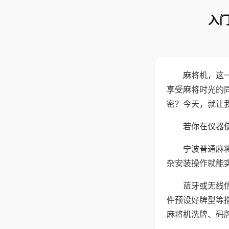
入门
麻将机，这
享受麻将时光的
密？今天，就让
若你在仪器使
宁波普通麻
杂安装操作就能
蓝牙或无线
件预设好牌型等
麻将机洗牌、码