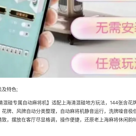
及特色;
·清混碰专属自动麻将机】适配上海清混碰地方玩法，144张含花
，花牌、风牌自动分类整理，自动麻将机静音运行，洗牌噪音极
精致，摆放在客厅尽显格调，操作便捷，还原老上海麻将休闲韵