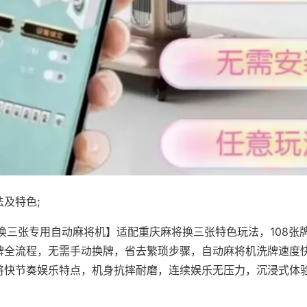
及特色;
·换三张专用自动麻将机】适配重庆麻将换三张特色玩法，108张
牌全流程，无需手动换牌，省去繁琐步骤，自动麻将机洗牌速度
将快节奏娱乐特点，机身抗摔耐磨，连续娱乐无压力，沉浸式体