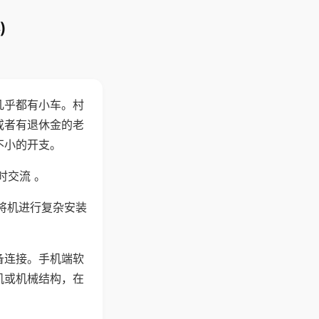
)
几乎都有小车。村
或者有退休金的老
不小的开支。
时交流 。
将机进行复杂安装
备连接。手机端软
机或机械结构，在