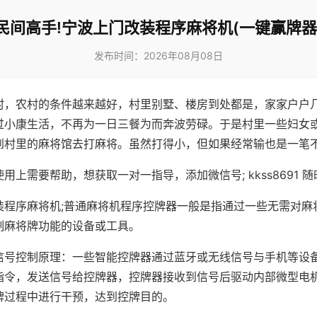
民间高手!宁波上门改装程序麻将机(一键赢牌器
发布时间：2026年08月08日
村，农村的条件越来越好，村里别墅、楼房到处都是，家家户户
过小康生活，不再为一日三餐为而奔波劳碌。于是村里一些妇女
到村里的麻将馆去打麻将。虽然打得小，但如果经常输也是一笔
用上需要帮助，想获取一对一指导，添加微信号; kkss8691 随
装程序麻将机;普通麻将机程序控牌器一般是指通过一些无需对麻
制麻将牌功能的设备或工具。
信号控制原理：一些智能控牌器通过蓝牙或无线信号与手机等设
指令，发送信号给控牌器，控牌器接收到信号后驱动内部微型电
牌过程中进行干预，达到控牌目的。