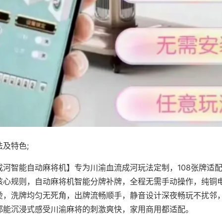
及特色;
成河智能自动麻将机】专为川渝血流成河玩法定制，108张牌适
核心规则，自动麻将机智能分牌补牌，全程无需手动操作，纯铜
烫，洗牌均匀无死角，出牌流畅顺手，静音设计深夜畅玩不扰邻
都能沉浸式感受川渝麻将的刺激爽快，家用商用都适配。