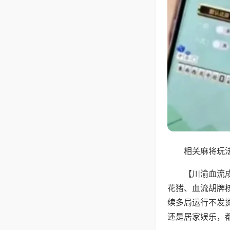
相关麻将玩法
【川渝血流
花猪、血流胡牌
续多局运行不发
还是居家娱乐，