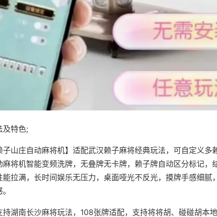
及特色;
赖子山庄自动麻将机】适配武汉赖子麻将经典玩法，可自定义多赖
动麻将机智能变频洗牌，无叠牌无卡牌，赖子牌自动区分标记，
性能拉满，长时间娱乐无压力，桌面哑光不反光，摸牌手感细腻
感。
支持湖南长沙麻将玩法，108张牌适配，支持将将胡、碰碰胡本