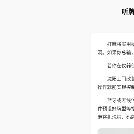
听牌
打麻将实用
洞。如果你总输
若你在仪器使
沈阳上门改
操作就能实现控
蓝牙或无线
件预设好牌型等
麻将机洗牌、码