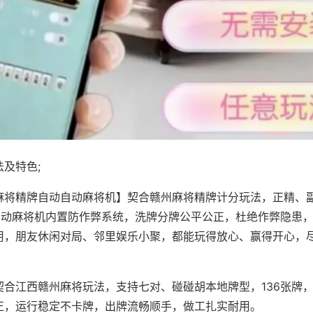
及特色;
麻将精牌自动自动麻将机】契合赣州麻将精牌计分玩法，正精、
，自动麻将机内置防作弊系统，洗牌分牌公平公正，杜绝作弊隐患
用，朋友休闲对局、邻里娱乐小聚，都能玩得放心、赢得开心，
契合江西赣州麻将玩法，支持七对、碰碰胡本地牌型，136张牌
正，运行稳定不卡牌，出牌流畅顺手，做工扎实耐用。