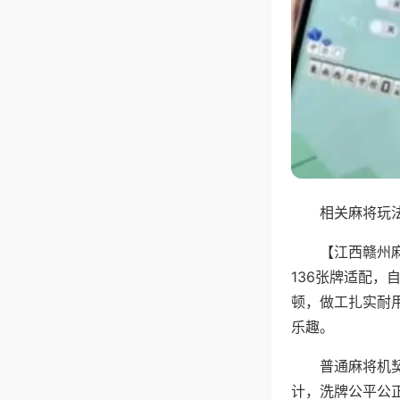
相关麻将玩法
【江西赣州
136张牌适配
顿，做工扎实耐
乐趣。
普通麻将机
计，洗牌公平公