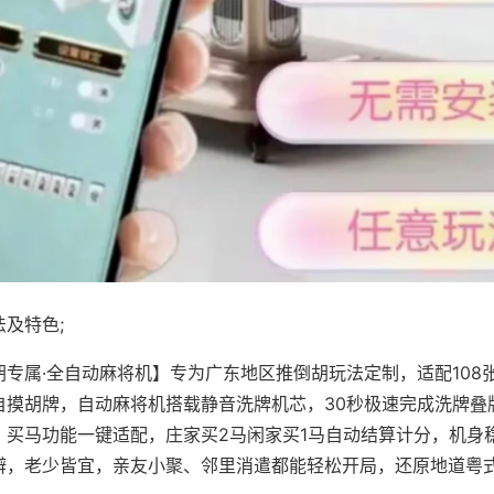
及特色;
胡专属·全自动麻将机】专为广东地区推倒胡玩法定制，适配108
自摸胡牌，自动麻将机搭载静音洗牌机芯，30秒极速完成洗牌叠
、买马功能一键适配，庄家买2马闲家买1马自动结算计分，机身
辨，老少皆宜，亲友小聚、邻里消遣都能轻松开局，还原地道粤