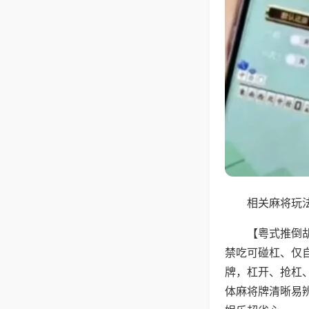
相关麻将玩法
【粤式推倒
禁吃可碰杠、仅
牌，杠开、抢杠
体麻将牌清晰易