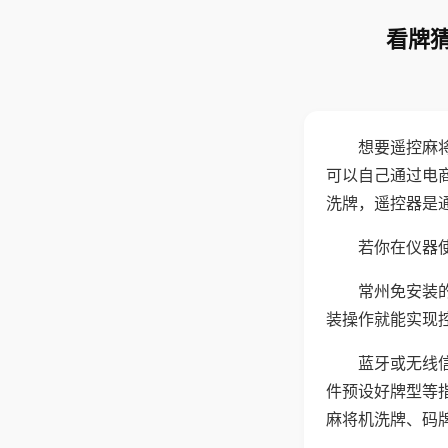
看牌猜
想要遥控麻
可以自己通过电
洗牌，遥控器是
若你在仪器使
常州免安装
装操作就能实现
蓝牙或无线
件预设好牌型等
麻将机洗牌、码