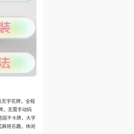
张无字花牌，全程
牌，无需手动码
稳固不卡牌，大字
式麻将乐趣，休闲