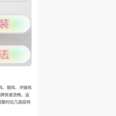
鸡、银鸡、冲锋鸡
洗牌快速流畅，运
相聚时玩几局捉鸡