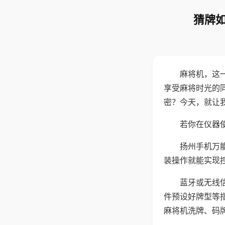
猜牌如
麻将机，这
享受麻将时光的
密？今天，就让
若你在仪器使
扬州手机万
装操作就能实现
蓝牙或无线
件预设好牌型等
麻将机洗牌、码