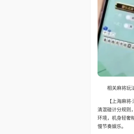
相关麻将玩法
【上海麻将
清混碰计分规则
环境，机身轻奢
慢节奏娱乐。