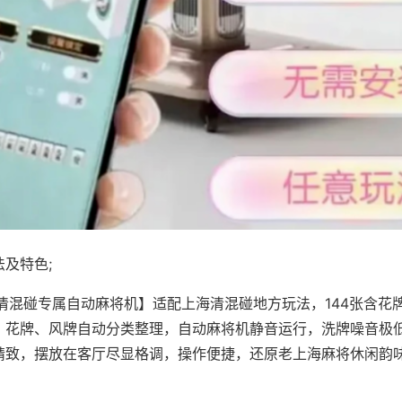
及特色;
·清混碰专属自动麻将机】适配上海清混碰地方玩法，144张含花
，花牌、风牌自动分类整理，自动麻将机静音运行，洗牌噪音极
精致，摆放在客厅尽显格调，操作便捷，还原老上海麻将休闲韵