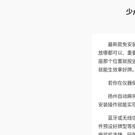
少
最新款免安
放哪都可以、重要
座那个位置就按
就能生效拿好牌
若你在仪器使
扬州自动麻
安装操作就能实
蓝牙或无线
件预设好牌型等
麻将机洗牌、码