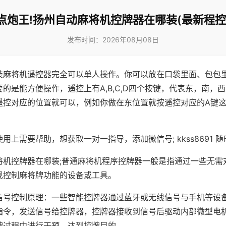
点炮王!扬州自动麻将机控牌器在哪装(最新程控
发布时间：2026年08月08日
装麻将机遥控器完全可以单人操作。你可以放在口袋里面、包包
的是能方便操作，遥控上有A,B,C,D四个按键，代表东，南，
遥控对应的位置就可以，例如你做在东位置就按遥控对应的A键
。
用上需要帮助，想获取一对一指导，添加微信号; kkss8691 随
将机控牌器在哪装;普通麻将机程序控牌器一般是指通过一些无需
现控制麻将牌功能的设备或工具。
信号控制原理：一些智能控牌器通过蓝牙或无线信号与手机等设
指令，发送信号给控牌器，控牌器接收到信号后驱动内部微型电
牌过程中进行干预，达到控牌目的。