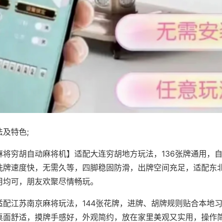
及特色;
麻将穷胡自动麻将机】适配大连穷胡地方玩法，136张牌通用，
洗牌速度快，无需久等，四脚稳固防滑，出牌空间充足，适配东
用均可，朋友欢聚尽情畅玩。
适配江苏南京麻将玩法，144张花牌，进牌、胡牌规则贴合本地
桌面舒适，摸牌手感好，外观简约，放在家里美观又实用，操作