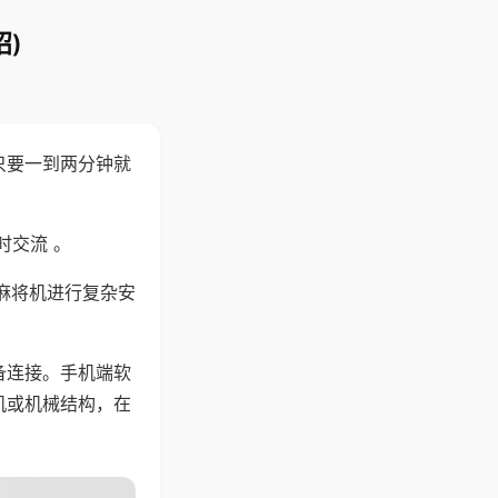
)
只要一到两分钟就
。
时交流 。
麻将机进行复杂安
备连接。手机端软
机或机械结构，在