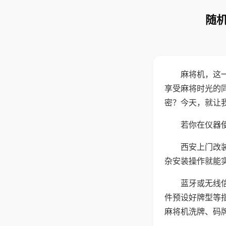
随机
麻将机，这
享受麻将时光的
密？今天，就让
若你在仪器使
西安上门改
杂安装操作就能
蓝牙或无线
件预设好牌型等
麻将机洗牌、码