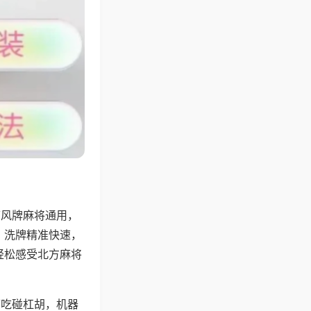
带风牌麻将通用，
，洗牌精准快速，
轻松感受北方麻将
可吃碰杠胡，机器