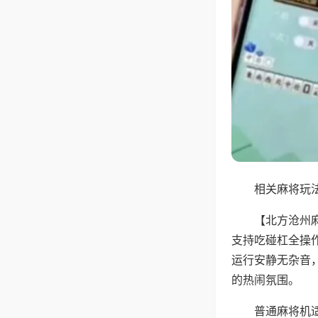
相关麻将玩法
【北方沧州
支持吃碰杠全操
运行安静无杂音
的热闹氛围。
普通麻将机