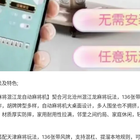
及特色;
麻将混江龙自动麻将机】契合河北沧州混江龙麻将玩法，136张
作，胡牌牌型多样，自动麻将机大桌面设计，多人围坐也不拥挤
，材质厚实防摔，家用耐用性拉满，邻里之间约局、家庭休闲，
适配天津麻将玩法，136张带风牌，支持混杠、提溜本地规则，