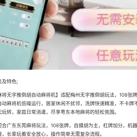
及特色;
麻将无字推倒胡自动麻将机】适配梅州无字推倒胡玩法，108张
自动麻将机低噪运行，居家休闲不扰邻，洗牌快速精准，不卡牌
松玩转，家庭日常消遣，尽享粤东本地麻将的轻松氛围。
契合广东东莞麻将玩法，108张牌，自摸胡为主，杠牌加分，机
滑，长辈玩着安全放心，操作简单无需复杂流程。