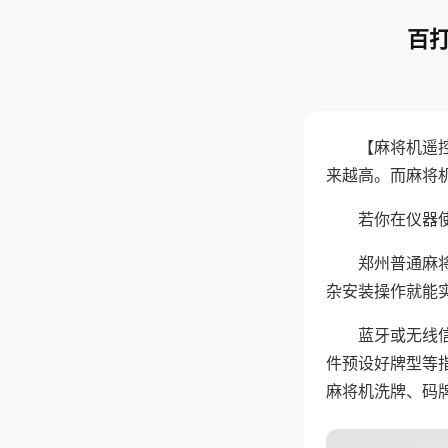
百打
【麻将机遥
来越高。而麻将
若你在仪器使
郑州普通麻
杂安装操作就能
蓝牙或无线
件预设好牌型等
麻将机洗牌、码