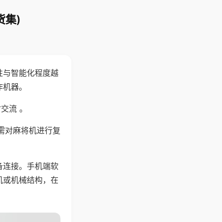
货集)
性与智能化程度越
作机器。
交流 。
需对麻将机进行复
备连接。手机端软
机或机械结构，在