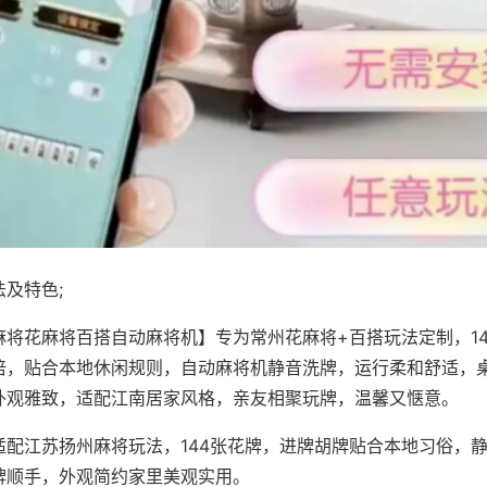
及特色;
麻将花麻将百搭自动麻将机】专为常州花麻将+百搭玩法定制，1
倍，贴合本地休闲规则，自动麻将机静音洗牌，运行柔和舒适，
外观雅致，适配江南居家风格，亲友相聚玩牌，温馨又惬意。
适配江苏扬州麻将玩法，144张花牌，进牌胡牌贴合本地习俗，
牌顺手，外观简约家里美观实用。