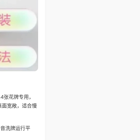
44张花牌专用，
桌面宽敞，适合慢
静音洗牌运行平