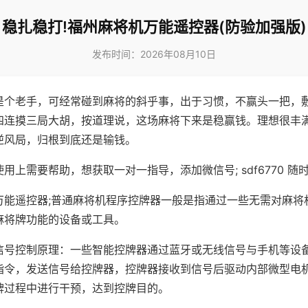
稳扎稳打!福州麻将机万能遥控器(防验加强版)
发布时间：2026年08月10日
是个老手，可经常碰到麻将的斜乎事，出于习惯，不赢头一把，
四连摸三局大胡，按道理说，这场麻将下来是稳赢钱。理想很丰
逆风局，归根到底还是输钱。
用上需要帮助，想获取一对一指导，添加微信号; sdf6770 随时
万能遥控器;普通麻将机程序控牌器一般是指通过一些无需对麻将
麻将牌功能的设备或工具。
信号控制原理：一些智能控牌器通过蓝牙或无线信号与手机等设
指令，发送信号给控牌器，控牌器接收到信号后驱动内部微型电
牌过程中进行干预，达到控牌目的。