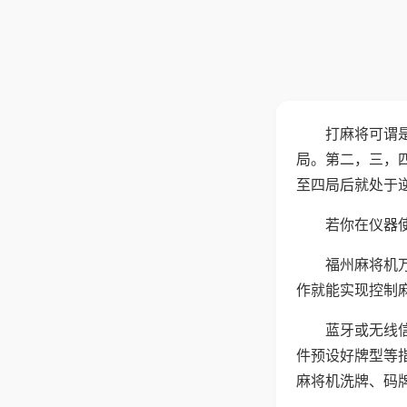
打麻将可谓
局。第二，三，
至四局后就处于
若你在仪器使
福州麻将机
作就能实现控制
蓝牙或无线
件预设好牌型等
麻将机洗牌、码