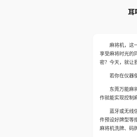
耳
麻将机，这
享受麻将时光的
密？今天，就让
若你在仪器使
东莞万能麻
作就能实现控制
蓝牙或无线
件预设好牌型等
麻将机洗牌、码