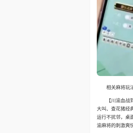
相关麻将玩法
【川渝血战
大叫、查花猪经
运行不扰邻，桌
渝麻将的刺激爽