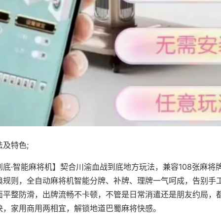
及特色;
到底·智能麻将机】契合川渝血战到底地方玩法，兼容108张麻将
典规则，全自动麻将机智能分牌、补牌、理牌一气呵成，告别手
面平整防滑，出牌流畅不卡顿，不管是日常消遣还是朋友约局，
快，家用商用两相宜，解锁地道巴蜀麻将快感。