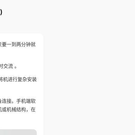
)
只要一到两分钟就
。
时交流 。
将机进行复杂安装
备连接。手机端软
机或机械结构，在