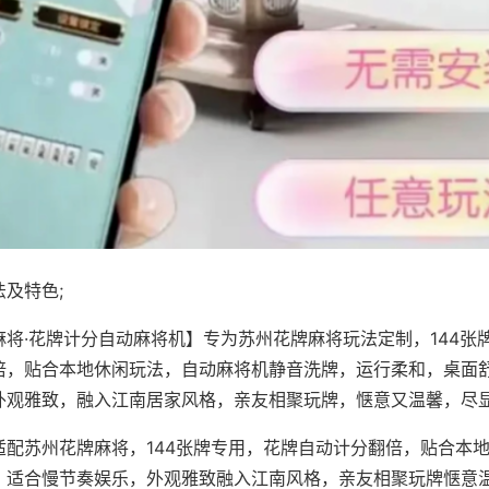
及特色;
麻将·花牌计分自动麻将机】专为苏州花牌麻将玩法定制，144张
倍，贴合本地休闲玩法，自动麻将机静音洗牌，运行柔和，桌面
外观雅致，融入江南居家风格，亲友相聚玩牌，惬意又温馨，尽
适配苏州花牌麻将，144张牌专用，花牌自动计分翻倍，贴合本
，适合慢节奏娱乐，外观雅致融入江南风格，亲友相聚玩牌惬意