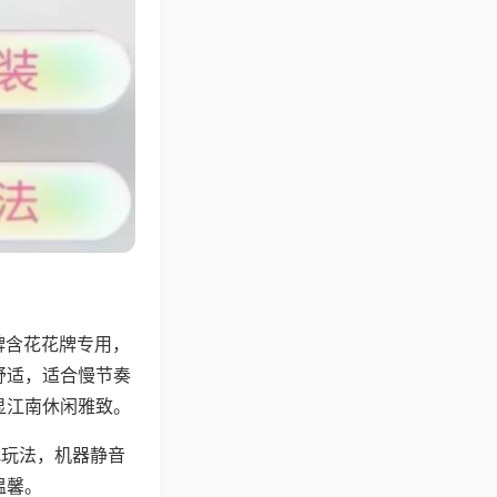
牌含花花牌专用，
舒适，适合慢节奏
显江南休闲雅致。
地玩法，机器静音
温馨。