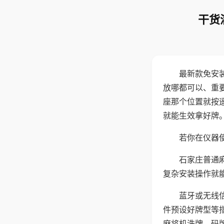
干货
最新款免安
放哪都可以、重要
座那个位置就按
就能生效拿好牌
若你在仪器使
石家庄普通
复杂安装操作就
蓝牙或无线
件预设好牌型等
麻将机洗牌、码