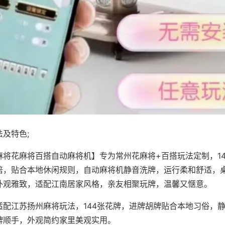
及特色;
麻将花麻将百搭自动麻将机】专为常州花麻将+百搭玩法定制，1
倍，贴合本地休闲规则，自动麻将机静音洗牌，运行柔和舒适，
外观雅致，适配江南居家风格，亲友相聚玩牌，温馨又惬意。
适配江苏扬州麻将玩法，144张花牌，进牌胡牌贴合本地习俗，
牌顺手，外观简约家里美观实用。