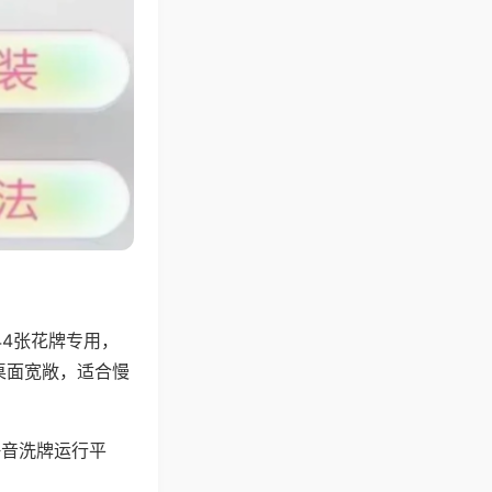
44张花牌专用，
桌面宽敞，适合慢
静音洗牌运行平