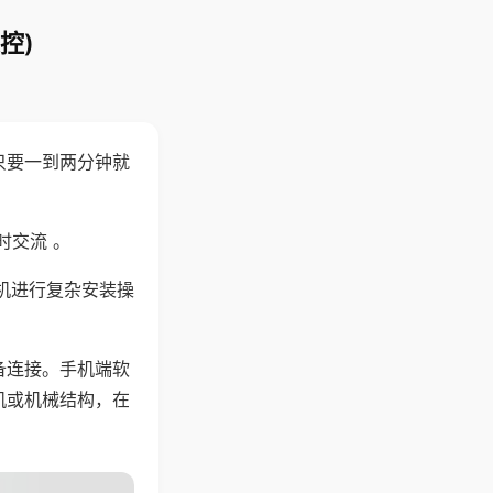
控)
只要一到两分钟就
。
时交流 。
机进行复杂安装操
备连接。手机端软
机或机械结构，在