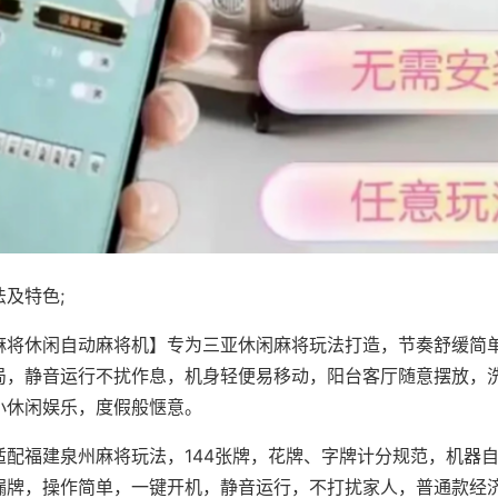
及特色;
麻将休闲自动麻将机】专为三亚休闲麻将玩法打造，节奏舒缓简
局，静音运行不扰作息，机身轻便易移动，阳台客厅随意摆放，
小休闲娱乐，度假般惬意。
适配福建泉州麻将玩法，144张牌，花牌、字牌计分规范，机器
漏牌，操作简单，一键开机，静音运行，不打扰家人，普通款经