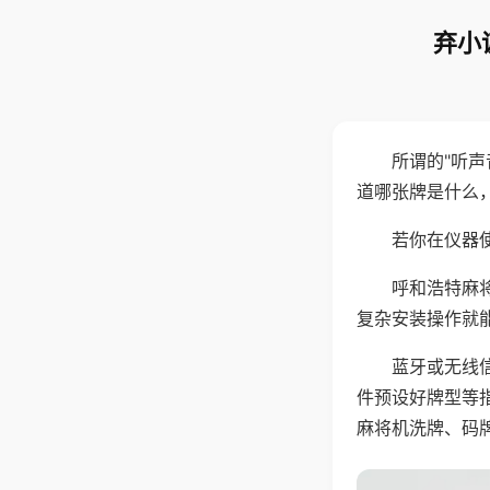
弃小
所谓的"听
道哪张牌是什么
若你在仪器使
呼和浩特麻
复杂安装操作就
蓝牙或无线
件预设好牌型等
麻将机洗牌、码