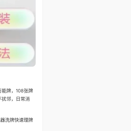
能牌，108张牌
不扰邻，日常消
机器洗牌快速理牌