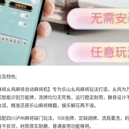
及特色;
麻将幺鸡麻将自动麻将机】专为乐山幺鸡麻将玩法打造，幺鸡为万
机智能识别万能牌，洗牌均匀无死角，运行稳定耐用，静音设计
合适，精准还原乐山麻将精髓，娱乐解压两不误。
适配四川泸州麻将缺门玩法，108张牌，定缺胡牌、流局重洗，
音不扰邻，材质厚实耐磨，普通家用功能够用。