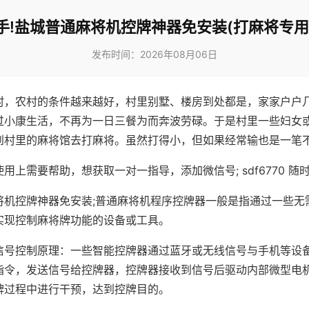
手!盐城普通麻将机控牌神器免安装(打麻将专用
发布时间：2026年08月06日
村，农村的条件越来越好，村里别墅、楼房到处都是，家家户户
过小康生活，不再为一日三餐为而奔波劳碌。于是村里一些妇女
到村里的麻将馆去打麻将。虽然打得小，但如果经常输也是一笔
用上需要帮助，想获取一对一指导，添加微信号; sdf6770 随时
将机控牌神器免安装;普通麻将机程序控牌器一般是指通过一些无
实现控制麻将牌功能的设备或工具。
信号控制原理：一些智能控牌器通过蓝牙或无线信号与手机等设
指令，发送信号给控牌器，控牌器接收到信号后驱动内部微型电
牌过程中进行干预，达到控牌目的。