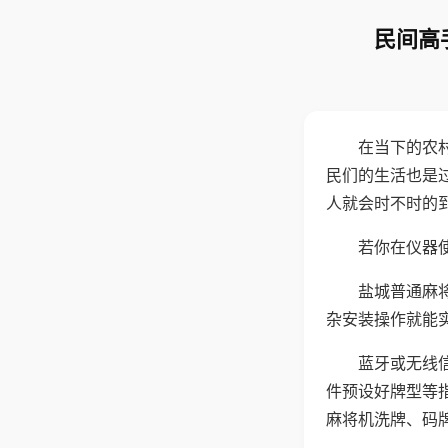
民间高
在当下的农
民们的生活也是
人就会时不时的
若你在仪器使
盐城普通麻
杂安装操作就能
蓝牙或无线
件预设好牌型等
麻将机洗牌、码