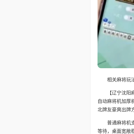
相关麻将玩法
【辽宁沈阳
自动麻将机加厚
北牌友豪爽出牌
普通麻将机
等待，桌面宽敞