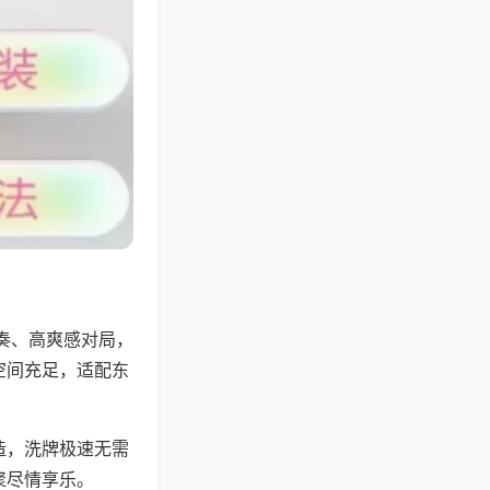
奏、高爽感对局，
空间充足，适配东
。
造，洗牌极速无需
聚尽情享乐。