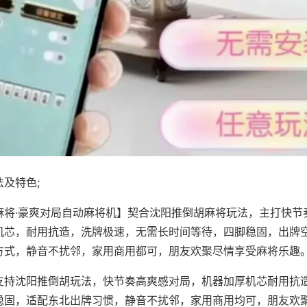
及特色;
麻将·豪爽对局自动麻将机】契合沈阳推倒胡麻将玩法，主打快节
机芯，耐用抗造，洗牌极速，无需长时间等待，四脚稳固，出牌
方式，静音不扰邻，家用商用都可，朋友欢聚尽情享受麻将乐趣
支持沈阳推倒胡玩法，快节奏高爽感对局，机器加厚机芯耐用抗
稳固，适配东北出牌习惯，静音不扰邻，家用商用均可，朋友欢