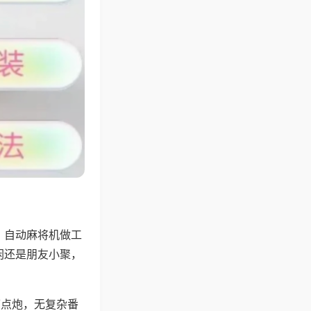
，自动麻将机做工
闲还是朋友小聚，
可点炮，无复杂番