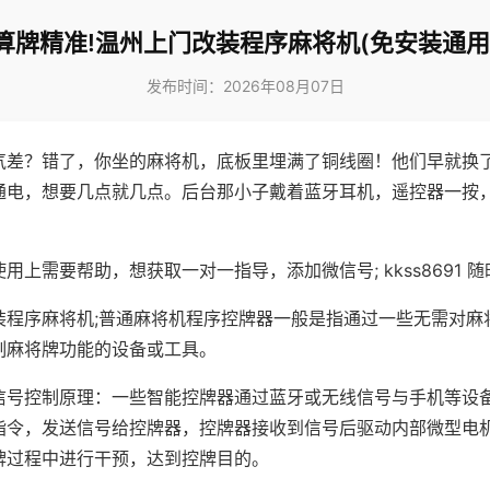
算牌精准!温州上门改装程序麻将机(免安装通用
发布时间：2026年08月07日
气差？错了，你坐的麻将机，底板里埋满了铜线圈！他们早就换
通电，想要几点就几点。后台那小子戴着蓝牙耳机，遥控器一按
用上需要帮助，想获取一对一指导，添加微信号; kkss8691 随
装程序麻将机;普通麻将机程序控牌器一般是指通过一些无需对麻
制麻将牌功能的设备或工具。
信号控制原理：一些智能控牌器通过蓝牙或无线信号与手机等设
指令，发送信号给控牌器，控牌器接收到信号后驱动内部微型电
牌过程中进行干预，达到控牌目的。