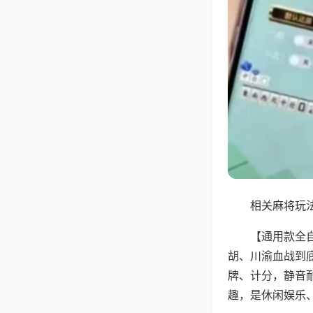
相关麻将玩法
【通用款全
胡、川渝血战到
牌、计分，静音
趣，是休闲娱乐