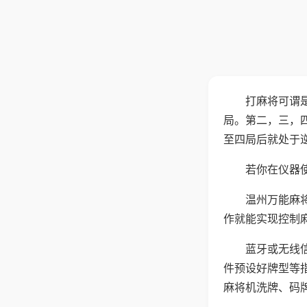
打麻将可谓
局。第二，三，
至四局后就处于
若你在仪器使
温州万能麻
作就能实现控制
蓝牙或无线
件预设好牌型等
麻将机洗牌、码