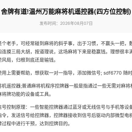
舍牌有道!温州万能麻将机遥控器(四方位控制)
发布时间：2026年08月07日
是个老手，可经常碰到麻将的斜乎事，出于习惯，不赢头一把，
四连摸三局大胡，按道理说，这场麻将下来是稳赢钱。理想很丰
逆风局，归根到底还是输钱。
用上需要帮助，想获取一对一指导，添加微信号; sdf6770 随时
将机遥控器;普通麻将机程序控牌器一般是指通过一些无需对麻将
麻将牌功能的设备或工具。
信号控制原理：一些智能控牌器通过蓝牙或无线信号与手机等设
指令，发送信号给控牌器，控牌器接收到信号后驱动内部微型电
牌过程中进行干预，达到控牌目的。