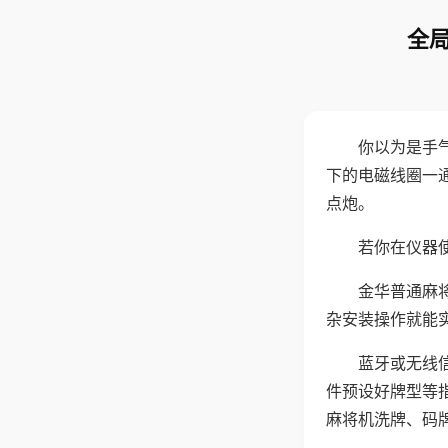
全局
你以为是手
下的电磁线圈一
点炮。
若你在仪器使
金华普通麻
杂安装操作就能
蓝牙或无线
件预设好牌型等
麻将机洗牌、码