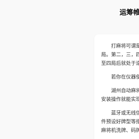
运筹帷
打麻将可谓
局。第二，三，
至四局后就处于
若你在仪器使
湖州自动麻
安装操作就能实
蓝牙或无线
件预设好牌型等
麻将机洗牌、码