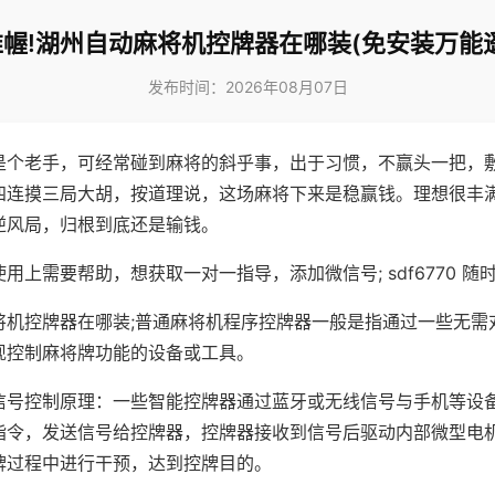
幄!湖州自动麻将机控牌器在哪装(免安装万能
发布时间：2026年08月07日
是个老手，可经常碰到麻将的斜乎事，出于习惯，不赢头一把，
四连摸三局大胡，按道理说，这场麻将下来是稳赢钱。理想很丰
逆风局，归根到底还是输钱。
用上需要帮助，想获取一对一指导，添加微信号; sdf6770 随时
将机控牌器在哪装;普通麻将机程序控牌器一般是指通过一些无需
现控制麻将牌功能的设备或工具。
信号控制原理：一些智能控牌器通过蓝牙或无线信号与手机等设
指令，发送信号给控牌器，控牌器接收到信号后驱动内部微型电
牌过程中进行干预，达到控牌目的。