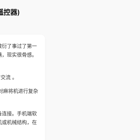
遥控器)
敷衍了事过了第一
满，现实很骨感。
交流 。
对麻将机进行复杂
备连接。手机端软
机或机械结构，在