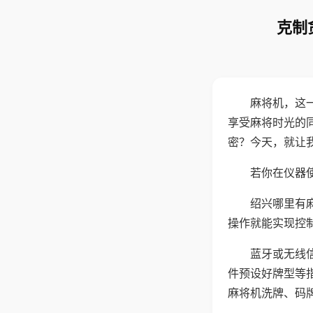
克制
麻将机，这
享受麻将时光的
密？今天，就让
若你在仪器使
绍兴哪里有
操作就能实现控
蓝牙或无线
件预设好牌型等
麻将机洗牌、码