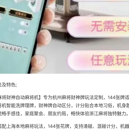
及特色;
麻将财神自动麻将机】专为杭州麻将财神牌玩法定制，144张牌
将机智能洗牌理牌，财神牌自动区分，计分贴合本地习俗，机身
流畅手感佳，家庭聚会、朋友约局，畅快体验浙江麻将独特魅力
适配上海本地麻将玩法，144张花牌，支持清碰、混碰计分，机