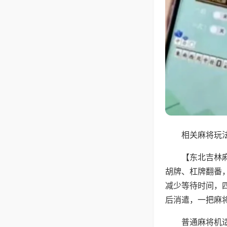
相关麻将玩法
【东北吉林
胡牌、杠牌翻番
减少等待时间，
后消遣，一把麻
普通麻将机