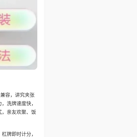
牌兼容，讲究夹张
力，洗牌速度快，
式，亲友欢聚、饭
，杠牌即时计分，