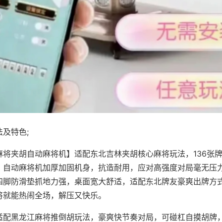
及特色;
麻将夹胡自动麻将机】适配东北吉林夹胡核心麻将玩法，136张
，自动麻将机加厚加固机身，抗造耐用，应对高强度对局毫无压
四脚防滑垫抓地力强，桌面宽大舒适，适配东北牌友豪爽出牌方
将就能热闹全场，解压又快乐。
适配黑龙江麻将推倒胡玩法，豪爽快节奏对局，可碰杠自摸胡牌