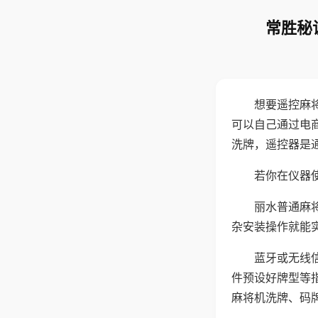
常胜秘
想要遥控麻
可以自己通过电
洗牌，遥控器是
若你在仪器使
丽水普通麻
杂安装操作就能
蓝牙或无线
件预设好牌型等
麻将机洗牌、码