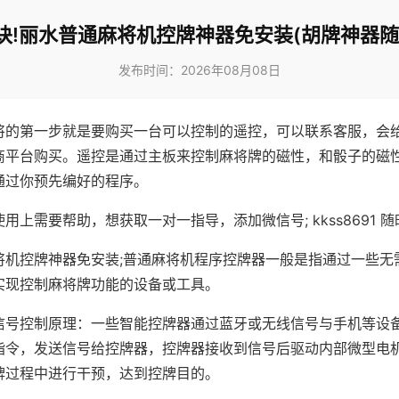
诀!丽水普通麻将机控牌神器免安装(胡牌神器随
发布时间：2026年08月08日
将的第一步就是要购买一台可以控制的遥控，可以联系客服，会
商平台购买。遥控是通过主板来控制麻将牌的磁性，和骰子的磁
通过你预先编好的程序。
用上需要帮助，想获取一对一指导，添加微信号; kkss8691 随
将机控牌神器免安装;普通麻将机程序控牌器一般是指通过一些无
实现控制麻将牌功能的设备或工具。
信号控制原理：一些智能控牌器通过蓝牙或无线信号与手机等设
指令，发送信号给控牌器，控牌器接收到信号后驱动内部微型电
牌过程中进行干预，达到控牌目的。