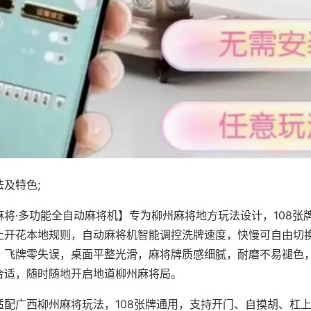
及特色;
麻将·多功能全自动麻将机】专为柳州麻将地方玩法设计，108张
上开花本地规则，自动麻将机智能调控洗牌速度，快慢可自由切
、飞牌零失误，桌面平整光滑，麻将牌质感细腻，耐磨不易褪色
合适，随时随地开启地道柳州麻将局。
适配广西柳州麻将玩法，108张牌通用，支持开门、自摸胡、杠