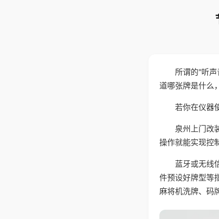
所谓的"听
道哪张牌是什么
若你在仪器使
泉州上门改
操作就能实现控
蓝牙或无线
件预设好牌型等
麻将机洗牌、码