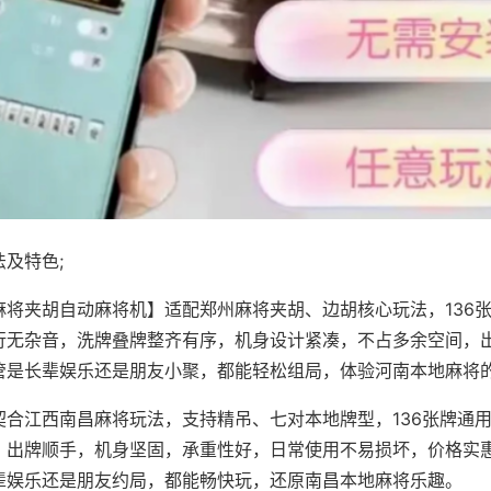
及特色;
麻将夹胡自动麻将机】适配郑州麻将夹胡、边胡核心玩法，136
行无杂音，洗牌叠牌整齐有序，机身设计紧凑，不占多余空间，
管是长辈娱乐还是朋友小聚，都能轻松组局，体验河南本地麻将
契合江西南昌麻将玩法，支持精吊、七对本地牌型，136张牌通
，出牌顺手，机身坚固，承重性好，日常使用不易损坏，价格实
辈娱乐还是朋友约局，都能畅快玩，还原南昌本地麻将乐趣。