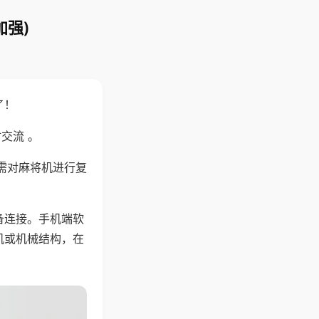
加强)
了！
交流 。
需对麻将机进行复
备连接。手机端软
机或机械结构，在