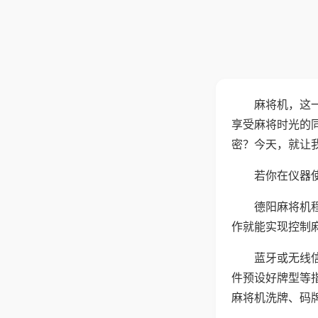
麻将机，这
享受麻将时光的
密？今天，就让
若你在仪器使
德阳麻将机
作就能实现控制
蓝牙或无线
件预设好牌型等
麻将机洗牌、码