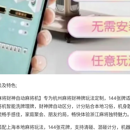
及特色;
麻将财神自动麻将机】专为杭州麻将财神牌玩法定制，144张牌
将机智能洗牌理牌，财神牌自动区分，计分贴合本地习俗，机身
流畅手感佳，家庭聚会、朋友约局，畅快体验浙江麻将独特魅力
适配上海本地麻将玩法，144张花牌，支持清碰、混碰计分，机