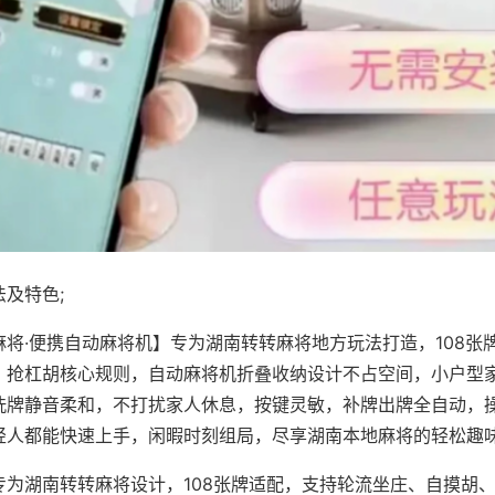
及特色;
麻将·便携自动麻将机】专为湖南转转麻将地方玩法打造，108张
、抢杠胡核心规则，自动麻将机折叠收纳设计不占空间，小户型
洗牌静音柔和，不打扰家人休息，按键灵敏，补牌出牌全自动，
轻人都能快速上手，闲暇时刻组局，尽享湖南本地麻将的轻松趣
专为湖南转转麻将设计，108张牌适配，支持轮流坐庄、自摸胡