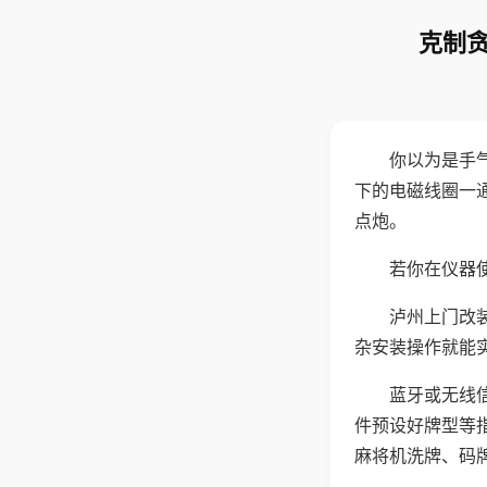
克制贪
你以为是手
下的电磁线圈一
点炮。
若你在仪器使
泸州上门改
杂安装操作就能
蓝牙或无线
件预设好牌型等
麻将机洗牌、码