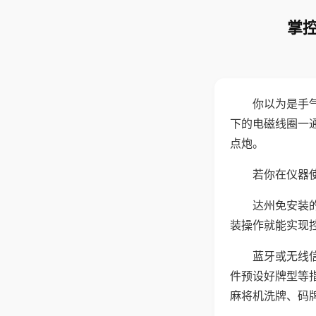
掌控
你以为是手
下的电磁线圈一
点炮。
若你在仪器使
达州免安装
装操作就能实现
蓝牙或无线
件预设好牌型等
麻将机洗牌、码