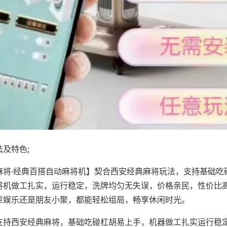
及特色;
麻将·经典百搭自动麻将机】契合西安经典麻将玩法，支持基础吃
将机做工扎实，运行稳定，洗牌均匀无失误，价格亲民，性价比
辈娱乐还是朋友小聚，都能轻松组局，畅享休闲时光。
支持西安经典麻将，基础吃碰杠胡易上手，机器做工扎实运行稳