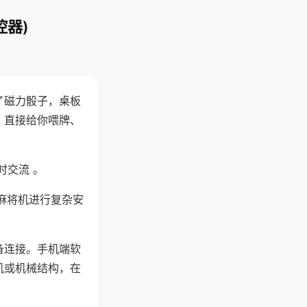
控器)
了磁力骰子，桌板
，直接给你喂牌、
时交流 。
麻将机进行复杂安
备连接。手机端软
机或机械结构，在