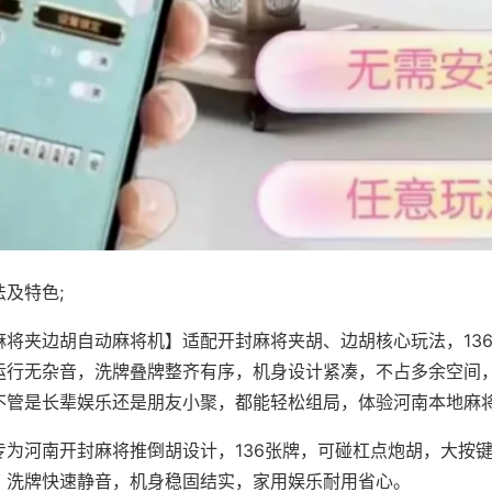
及特色;
麻将夹边胡自动麻将机】适配开封麻将夹胡、边胡核心玩法，13
运行无杂音，洗牌叠牌整齐有序，机身设计紧凑，不占多余空间
不管是长辈娱乐还是朋友小聚，都能轻松组局，体验河南本地麻
专为河南开封麻将推倒胡设计，136张牌，可碰杠点炮胡，大按
，洗牌快速静音，机身稳固结实，家用娱乐耐用省心。