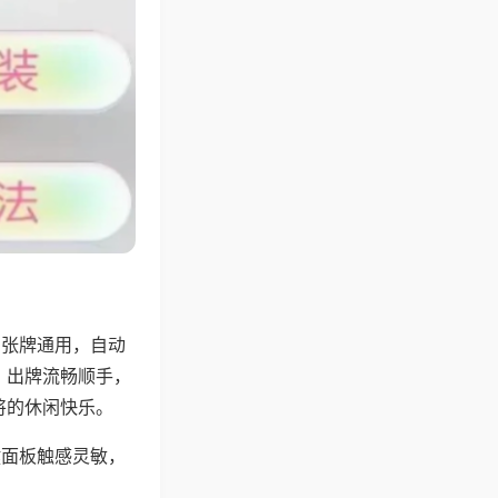
6张牌通用，自动
，出牌流畅顺手，
将的休闲快乐。
键面板触感灵敏，