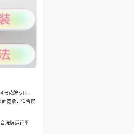
44张花牌专用，
桌面宽敞，适合慢
静音洗牌运行平