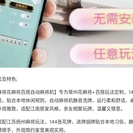
及特色;
麻将花麻将百搭自动麻将机】专为常州花麻将+百搭玩法定制，1
倍，贴合本地休闲规则，自动麻将机静音洗牌，运行柔和舒适，
外观雅致，适配江南居家风格，亲友相聚玩牌，温馨又惬意。
适配江苏扬州麻将玩法，144张花牌，进牌胡牌贴合本地习俗，
牌顺手，外观简约家里美观实用。