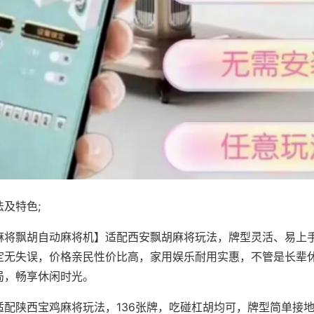
及特色;
麻将飘胡自动麻将机】适配西安飘胡麻将玩法，牌型灵活、易上
定无失误，价格亲民性价比高，家用娱乐耐用实惠，不管是长辈
局，畅享休闲时光。
适配陕西宝鸡麻将玩法，136张牌，吃碰杠胡均可，牌型简单接