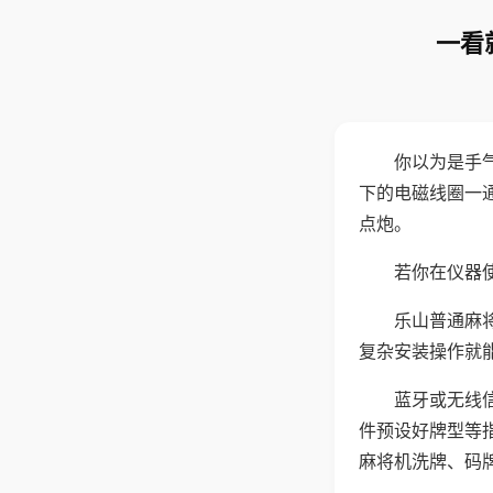
一看
你以为是手
下的电磁线圈一
点炮。
若你在仪器使
乐山普通麻
复杂安装操作就
蓝牙或无线
件预设好牌型等
麻将机洗牌、码