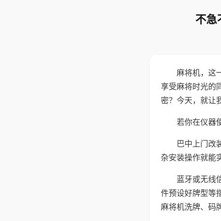
不急
麻将机，这
享受麻将时光的
密？今天，就让
若你在仪器使
巴中上门改
杂安装操作就能
蓝牙或无线
件预设好牌型等
麻将机洗牌、码