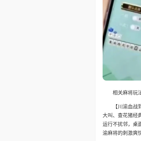
相关麻将玩法
【川渝血战
大叫、查花猪经
运行不扰邻，桌
渝麻将的刺激爽