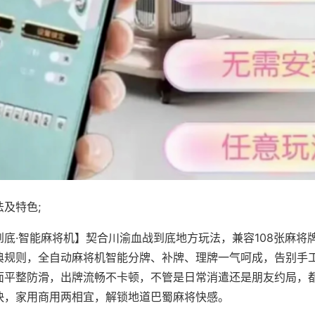
及特色;
到底·智能麻将机】契合川渝血战到底地方玩法，兼容108张麻将
典规则，全自动麻将机智能分牌、补牌、理牌一气呵成，告别手
面平整防滑，出牌流畅不卡顿，不管是日常消遣还是朋友约局，
快，家用商用两相宜，解锁地道巴蜀麻将快感。