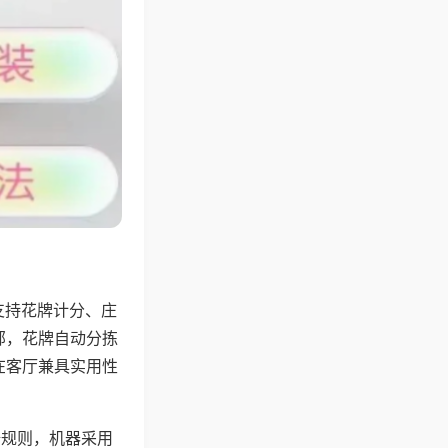
支持花牌计分、庄
邻，花牌自动分拣
在客厅兼具实用性
倍规则，机器采用