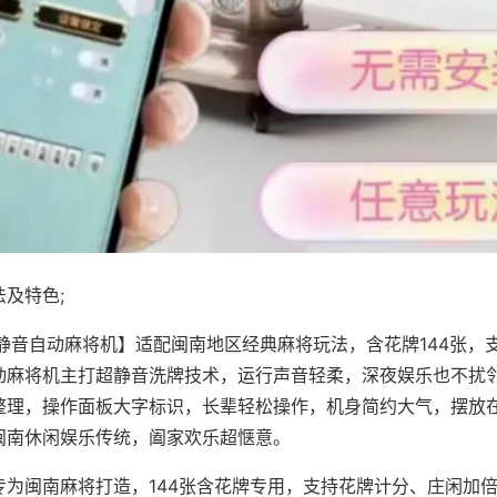
及特色;
·静音自动麻将机】适配闽南地区经典麻将玩法，含花牌144张，
动麻将机主打超静音洗牌技术，运行声音轻柔，深夜娱乐也不扰
整理，操作面板大字标识，长辈轻松操作，机身简约大气，摆放
闽南休闲娱乐传统，阖家欢乐超惬意。
专为闽南麻将打造，144张含花牌专用，支持花牌计分、庄闲加