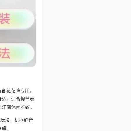
牌含花花牌专用，
舒适，适合慢节奏
显江南休闲雅致。
地玩法，机器静音
温馨。