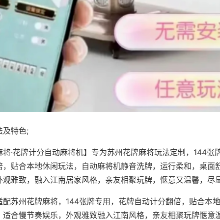
及特色;
麻将·花牌计分自动麻将机】专为苏州花牌麻将玩法定制，144张
倍，贴合本地休闲玩法，自动麻将机静音洗牌，运行柔和，桌面
外观雅致，融入江南居家风格，亲友相聚玩牌，惬意又温馨，尽
适配苏州花牌麻将，144张牌专用，花牌自动计分翻倍，贴合本
，适合慢节奏娱乐，外观雅致融入江南风格，亲友相聚玩牌惬意