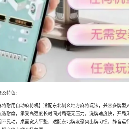
及特色;
麻将耐用自动麻将机】适配东北刨幺地方麻将玩法，兼容多牌型
抗造耐磨，承受高强度长时间对局毫无压力，洗牌速度快，开局
固不晃动，桌面宽大平整，适配东北牌友豪爽出牌习惯，静音运