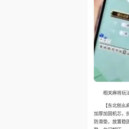
相关麻将玩法
【东北刨幺
加厚加固机芯，
防滑垫，放置稳