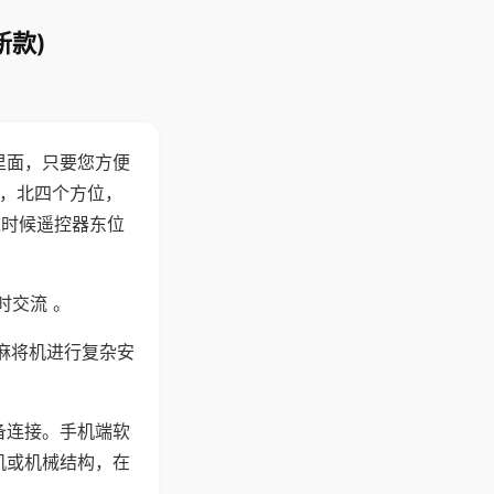
新款)
里面，只要您方便
西，北四个方位，
这时候遥控器东位
时交流 。
麻将机进行复杂安
备连接。手机端软
机或机械结构，在