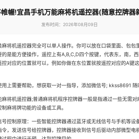
帷幄!宜昌手机万能麻将机遥控器(随意控牌器
发布时间：2026年08月09日
装麻将机遥控器完全可以单人操作。你可以放在口袋里面、包包
的是能方便操作，遥控上有A,B,C,D四个按键，代表东，南，
遥控对应的位置就可以，例如你做在东位置就按遥控对应的A键
。
用上需要帮助，想获取一对一指导，添加微信号; kkss8691 随
能麻将机遥控器;普通麻将机程序控牌器一般是指通过一些无需对
控制麻将牌功能的设备或工具。
信号控制原理：一些智能控牌器通过蓝牙或无线信号与手机等设
指令，发送信号给控牌器，控牌器接收到信号后驱动内部微型电
牌过程中进行干预，达到控牌目的。