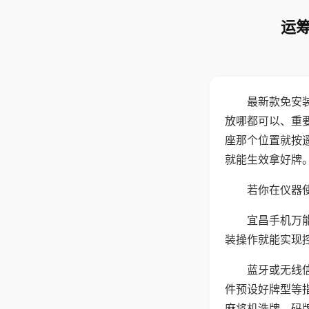
运筹
最新款免安
放哪都可以、重要
座那个位置就按
就能生效拿好牌
若你在仪器使
宜昌手机万
装操作就能实现
蓝牙或无线
件预设好牌型等
麻将机洗牌、码