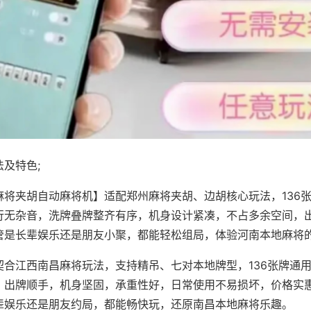
及特色;
麻将夹胡自动麻将机】适配郑州麻将夹胡、边胡核心玩法，136
行无杂音，洗牌叠牌整齐有序，机身设计紧凑，不占多余空间，
管是长辈娱乐还是朋友小聚，都能轻松组局，体验河南本地麻将
契合江西南昌麻将玩法，支持精吊、七对本地牌型，136张牌通
，出牌顺手，机身坚固，承重性好，日常使用不易损坏，价格实
辈娱乐还是朋友约局，都能畅快玩，还原南昌本地麻将乐趣。