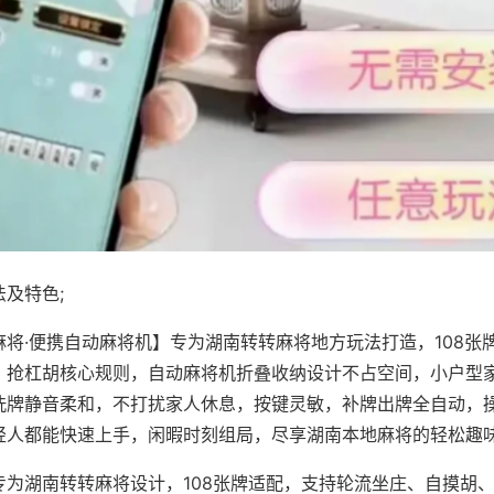
及特色;
麻将·便携自动麻将机】专为湖南转转麻将地方玩法打造，108张
、抢杠胡核心规则，自动麻将机折叠收纳设计不占空间，小户型
洗牌静音柔和，不打扰家人休息，按键灵敏，补牌出牌全自动，
轻人都能快速上手，闲暇时刻组局，尽享湖南本地麻将的轻松趣
专为湖南转转麻将设计，108张牌适配，支持轮流坐庄、自摸胡