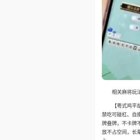
相关麻将玩法
【粤式鸡平
禁吃可碰杠、自
牌叠牌，不卡牌
放不占空间，长