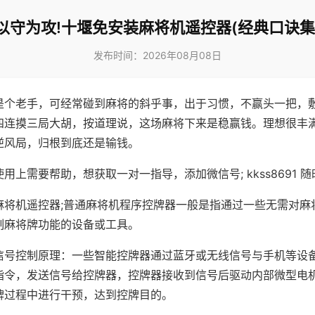
以守为攻!十堰免安装麻将机遥控器(经典口诀集
发布时间：2026年08月08日
是个老手，可经常碰到麻将的斜乎事，出于习惯，不赢头一把，
四连摸三局大胡，按道理说，这场麻将下来是稳赢钱。理想很丰
逆风局，归根到底还是输钱。
用上需要帮助，想获取一对一指导，添加微信号; kkss8691 随
麻将机遥控器;普通麻将机程序控牌器一般是指通过一些无需对麻
制麻将牌功能的设备或工具。
信号控制原理：一些智能控牌器通过蓝牙或无线信号与手机等设
指令，发送信号给控牌器，控牌器接收到信号后驱动内部微型电
牌过程中进行干预，达到控牌目的。