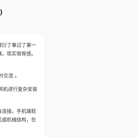
)
敷衍了事过了第一
满，现实很骨感。
时交流 。
将机进行复杂安装
备连接。手机端软
机或机械结构，在