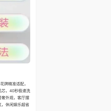
字花牌精准适配，
芯，40秒极速洗
轻奢外观，客厅摆
气，休闲娱乐超省