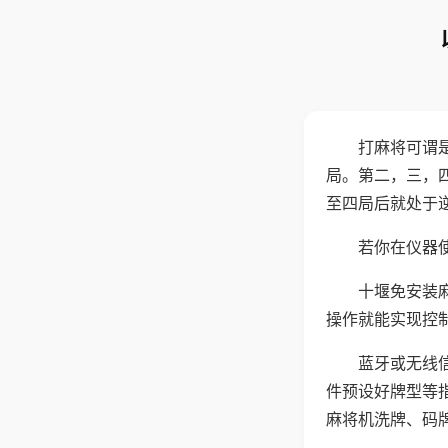
打麻将可谓
局。第二，三，
至四局后就处于
若你在仪器使
十堰免安装
操作就能实现控
蓝牙或无线
件预设好牌型等
麻将机洗牌、码