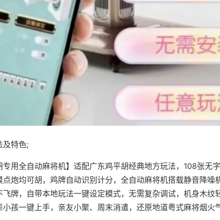
及特色;
胡专用全自动麻将机】适配广东鸡平胡经典地方玩法，108张无
摸点炮均可胡，鸡牌自动识别计分，全自动麻将机搭载静音降噪机
不飞牌，自带本地玩法一键设定模式，无需复杂调试，机身木纹
辈小孩一键上手，亲友小聚、周末消遣，还原地道粤式麻将烟火